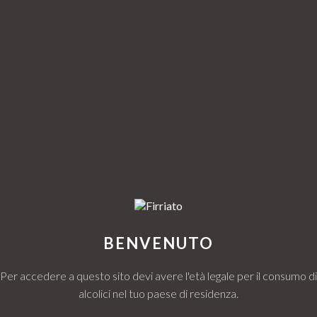
trollata
ciaio inox con agitazione giornaliera
BENVENUTO
. Un’area caratterizzata da suolo giovane, prevalentemente franco sabb
Per accedere a questo sito devi avere l'età legale per il consumo di
alcolici nel tuo paese di residenza.