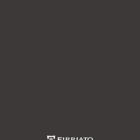
in
Vinificazione: Tradizionale in rosso a
Affiname
embre
temperatura controllata
di rover
Il Perricone è un 
occidentale. Le s
agronomiche più 
del Perricone qu
interpretato il P
areali storici di 
più piccoli e dal
rapporti buccia-
note aromatiche