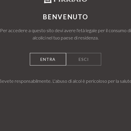
micro vinificazio
identificato il g
BENVENUTO
Per accedere a questo sito devi avere l'età legale per il consumo di
alcolici nel tuo paese di residenza.
e
ENTRA
ESCI
Trapani è stata
primavera fresca e
lute e vigoria
Bevete responsabilmente. L'abuso di alcol è pericoloso per la salute
ve raccolte hanno
herino e profili
 periodo di piogge