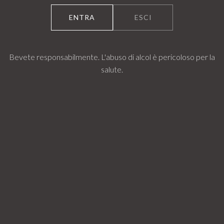
contrade on th
ENTRA
ESCI
determine, with
above all, for t
and grape sele
Bevete responsabilmente. L'abuso di alcol è pericoloso per la
salute.
research path t
excellence: Ner
berries, Carrica
NERÒ
cs