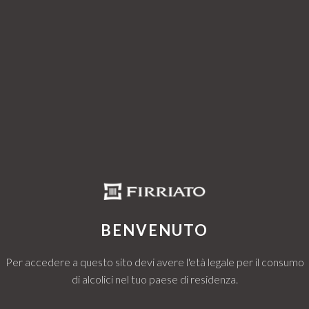
w
s
a
m
p
su
2
CAV
The 
BENVENUTO
Per accedere a questo sito devi avere l'età legale per il consumo
They originate 
di alcolici nel tuo paese di residenza.
ensuring a lim
parcels are cha